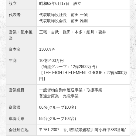
設立
昭和62年6月17日 設立
代表者
代表取締役社長 前田 一誠
代表取締役会長 前田 雅則
営業・配車担
三宅・吉武・鎌田・本多・細川・粟井
当
資本金
1300万円
年商
10億9400万円
（物流グループ：12億2800万円）
【THE EIGHTH ELEMENT GROUP：22億5000万
円】
営業種目
一般貨物自動車運送事業・取扱事業
普通倉庫業・売電事業
従業員
86名(グループ100名)
車両明細
88台(グループ102台)
会社所在地
〒761-2307 香川県綾歌郡綾川町小野甲383番地1