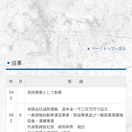
▲ ページトップへ戻る
沿革
年
月
実 績
S4
前田興業として創業
5
有限会社誠和運輸 資本金一千三百万円で設立
S6
6
一般貨物自動車運送事業・取扱事業及び一般産業廃棄物
2
収集・運搬事業
代表取締役社長 前田和男 就任