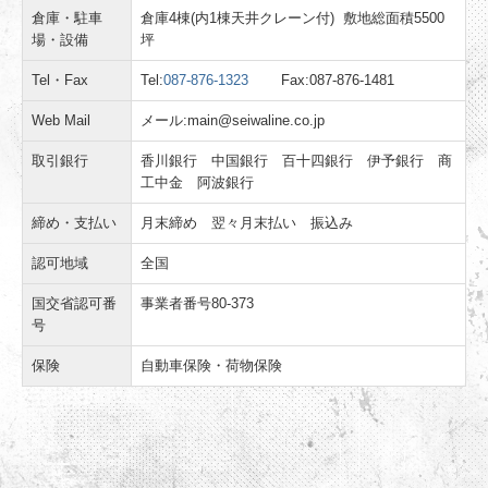
倉庫・駐車
倉庫4棟(内1棟天井クレーン付) 敷地総面積5500
場・設備
坪
Tel・Fax
Tel:
087-876-1323
Fax:087-876-1481
Web Mail
メール:main@seiwaline.co.jp
取引銀行
香川銀行 中国銀行 百十四銀行 伊予銀行 商
工中金 阿波銀行
締め・支払い
月末締め 翌々月末払い 振込み
認可地域
全国
国交省認可番
事業者番号80-373
号
保険
自動車保険・荷物保険