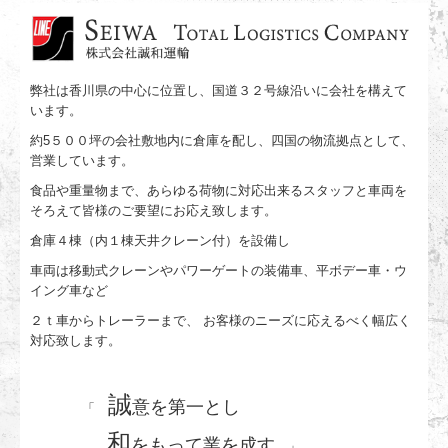
弊社は香川県の中心に位置し、国道３２号線沿いに会社を構えて
います。
約5５００坪の会社敷地内に倉庫を配し、四国の物流拠点として、
営業しています。
食品や重量物まで、あらゆる荷物に対応出来るスタッフと車両を
そろえて皆様のご要望にお応え致します。
倉庫４棟（内１棟天井クレーン付）を設備し
車両は移動式クレーンやパワーゲートの装備車、平ボデー車・ウ
イング車など
２ｔ車からトレーラーまで、 お客様のニーズに応えるべく幅広く
対応致します。
誠
意を第一とし
「
和
をもって業を成す
」