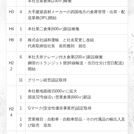
本社営業倉庫(230㎡)稼働
H3
4
大手建築資材メーカーの四国地方の倉庫管理・出荷・配
送業務(3PL)開始
H4
1
本社第二倉庫(600㎡)新設稼働
H8
8
株式会社誠和運輸 と社名変更し改組
代表取締役社長 前田雅則 就任
6
本社天井クレーン付き倉庫(200㎡)新設稼働
H2
鋼管のトランジット便(幹線輸送・当日仕分け翌日配送)
2
開始
11
グリーン経営認証取得
本社敷地面積15000㎡に拡大
1
国道32号線沿い営業倉庫(660㎡)新設
1
Gマーク(安全性優良事業所)認定取得
H2
4
1
営業種目：自動車・自動車部品・その付属品の輸出入及
0
び販売 追加