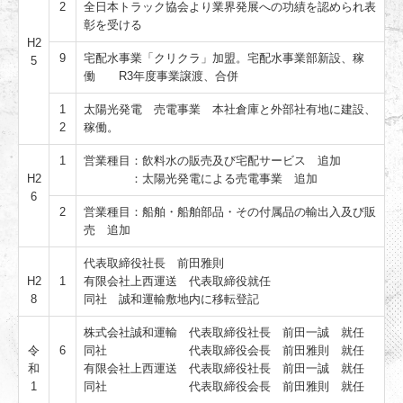
2
全日本トラック協会より業界発展への功績を認められ表
彰を受ける
H2
9
宅配水事業「クリクラ」加盟。宅配水事業部新設、稼
5
働 R3年度事業譲渡、合併
1
太陽光発電 売電事業 本社倉庫と外部社有地に建設、
2
稼働。
1
営業種目：飲料水の販売及び宅配サービス 追加
H2
：太陽光発電による売電事業 追加
6
2
営業種目：船舶・船舶部品・その付属品の輸出入及び販
売 追加
代表取締役社長 前田雅則
H2
1
有限会社上西運送 代表取締役就任
8
同社 誠和運輸敷地内に移転登記
株式会社誠和運輸 代表取締役社長 前田一誠 就任
令
6
同社 代表取締役会長 前田雅則 就任
和
有限会社上西運送 代表取締役社長 前田一誠 就任
1
同社 代表取締役会長 前田雅則 就任