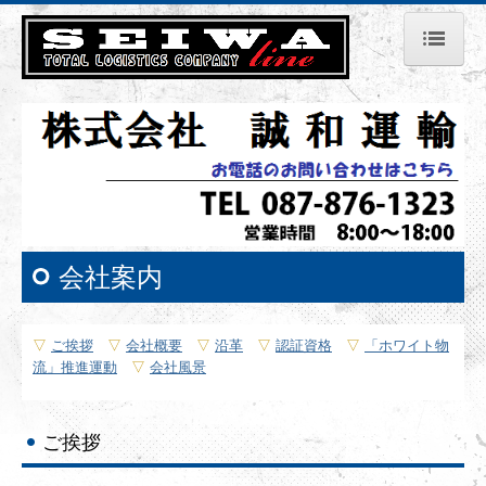
Home
会社案内
車両紹介
事業内容
会社案内
運輸安全・環境対策
採用情報
▽
ご挨拶
▽
会社概要
▽
沿革
▽
認証資格
▽
「ホワイト物
流」推進運動
▽
会社風景
Link
ご挨拶
お問合せ